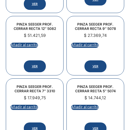
VER
PINZA SEEGER PROF.
PINZA SEEGER PROF.
CERRAR RECTA 12″ 5082
CERRAR RECTA 9″ 5078
$
51.421,59
$
27.369,74
Añadir al carrito
Añadir al carrito
VER
VER
PINZA SEEGER PROF.
PINZA SEEGER PROF.
CERRAR RECTA 7″ 3310
CERRAR RECTA 5″ 5074
$
17.949,75
$
14.744,12
Añadir al carrito
Añadir al carrito
VER
VER