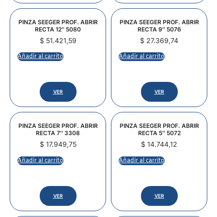
PINZA SEEGER PROF. ABRIR
PINZA SEEGER PROF. ABRIR
RECTA 12″ 5080
RECTA 9″ 5076
$
51.421,59
$
27.369,74
Añadir al carrito
Añadir al carrito
VER
VER
PINZA SEEGER PROF. ABRIR
PINZA SEEGER PROF. ABRIR
RECTA 7″ 3308
RECTA 5″ 5072
$
17.949,75
$
14.744,12
Añadir al carrito
Añadir al carrito
VER
VER