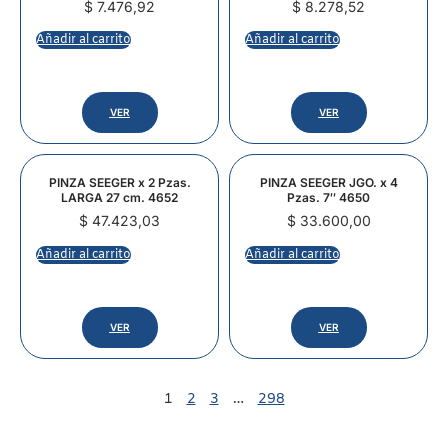
$
7.476,92
$
8.278,52
Añadir al carrito
Añadir al carrito
VER
VER
PINZA SEEGER x 2 Pzas.
PINZA SEEGER JGO. x 4
LARGA 27 cm. 4652
Pzas. 7″ 4650
$
47.423,03
$
33.600,00
Añadir al carrito
Añadir al carrito
VER
VER
1
2
3
…
298