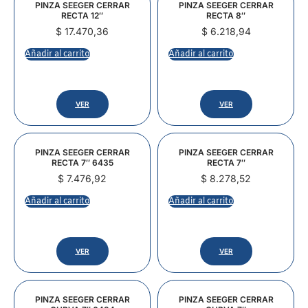
PINZA SEEGER CERRAR
PINZA SEEGER CERRAR
RECTA 12″
RECTA 8″
$
17.470,36
$
6.218,94
Añadir al carrito
Añadir al carrito
VER
VER
PINZA SEEGER CERRAR
PINZA SEEGER CERRAR
RECTA 7″ 6435
RECTA 7″
$
7.476,92
$
8.278,52
Añadir al carrito
Añadir al carrito
VER
VER
PINZA SEEGER CERRAR
PINZA SEEGER CERRAR