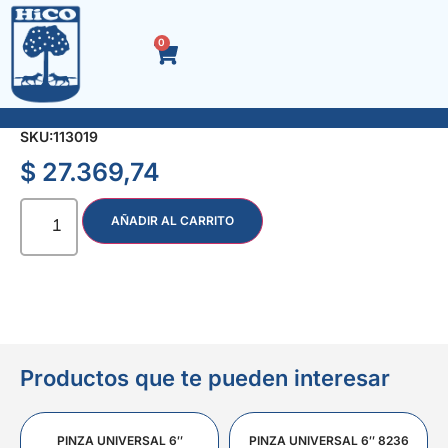
0
PINZA SEEGER PROF. ABRIR CURVA 9″ 5077
SKU:
113019
$
27.369,74
AÑADIR AL CARRITO
Productos que te pueden interesar
PINZA UNIVERSAL 6″
PINZA UNIVERSAL 6″ 8236