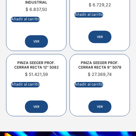
INDUSTRIAL
$
6.729,22
$
6.837,50
Añadir al carrito
Añadir al carrito
VER
VER
PINZA SEEGER PROF.
PINZA SEEGER PROF.
CERRAR RECTA 12″ 5082
CERRAR RECTA 9″ 5078
$
51.421,59
$
27.369,74
Añadir al carrito
Añadir al carrito
VER
VER