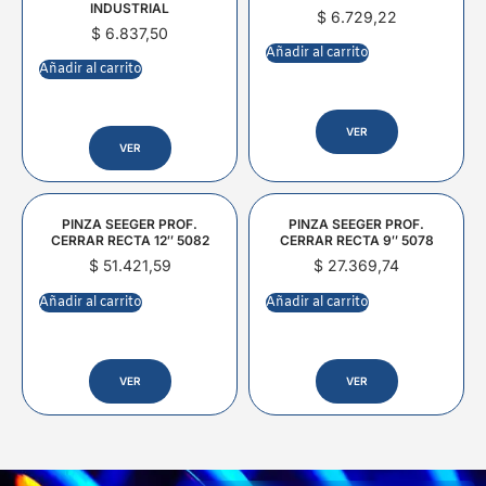
INDUSTRIAL
$
6.729,22
$
6.837,50
Añadir al carrito
Añadir al carrito
VER
VER
PINZA SEEGER PROF.
PINZA SEEGER PROF.
CERRAR RECTA 12″ 5082
CERRAR RECTA 9″ 5078
$
51.421,59
$
27.369,74
Añadir al carrito
Añadir al carrito
VER
VER