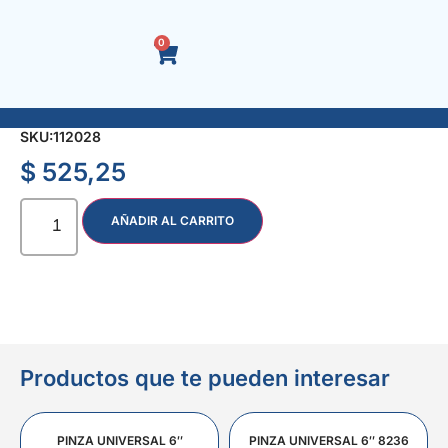
0
VALVULA P/CANILLA 1/2″ C/GOMA C/ALARGUE
SKU:
112028
$
525,25
AÑADIR AL CARRITO
Productos que te pueden interesar
PINZA UNIVERSAL 6″
PINZA UNIVERSAL 6″ 8236