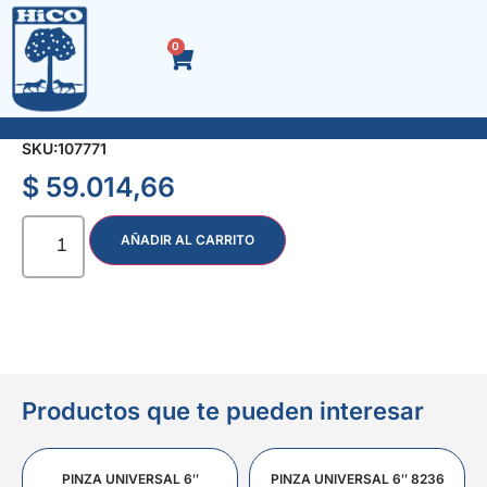
0
VALVULA ESFERICA METAL. 2 1/2″ M/ ITALY
SKU:
107771
$
59.014,66
AÑADIR AL CARRITO
Productos que te pueden interesar
PINZA UNIVERSAL 6″
PINZA UNIVERSAL 6″ 8236