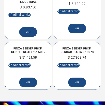
INDUSTRIAL
$
6.729,22
$
6.837,50
Añadir al carrito
Añadir al carrito
VER
VER
PINZA SEEGER PROF.
PINZA SEEGER PROF.
CERRAR RECTA 12″ 5082
CERRAR RECTA 9″ 5078
$
51.421,59
$
27.369,74
Añadir al carrito
Añadir al carrito
VER
VER