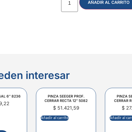
AÑADIR AL CARRITO
eden interesar
SAL 6″ 8236
PINZA SEEGER PROF.
PINZA S
CERRAR RECTA 12″ 5082
CERRAR R
9,22
$
51.421,59
$
27
Añadir al carrito
Añadir al car