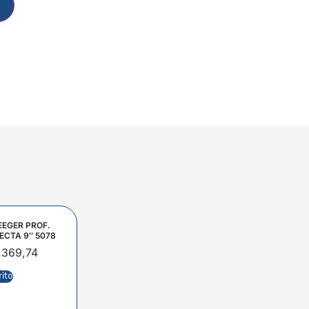
EEGER PROF.
ECTA 9″ 5078
.369,74
rito