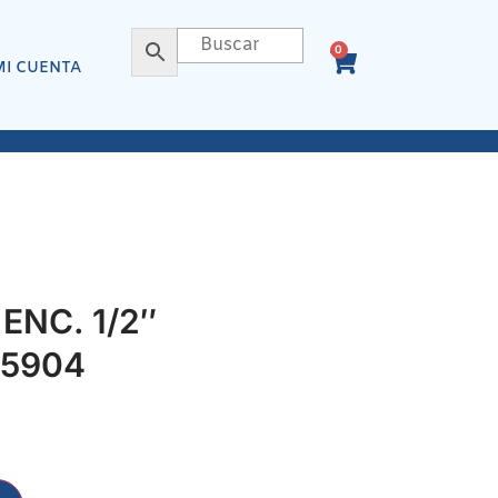
0
MI CUENTA
 ENC. 1/2″
 5904