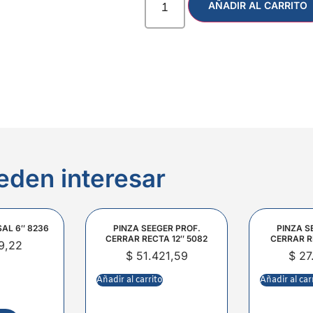
AÑADIR AL CARRITO
eden interesar
SAL 6″ 8236
PINZA SEEGER PROF.
PINZA S
CERRAR RECTA 12″ 5082
CERRAR R
9,22
$
51.421,59
$
27
Añadir al carrito
Añadir al car