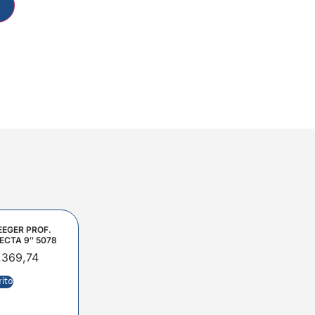
EEGER PROF.
ECTA 9″ 5078
.369,74
rito