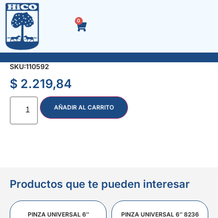
0
TUBO TORX ENC. 3/8″ E 10 CR. VAN. 5032
SKU:
110592
$
2.219,84
AÑADIR AL CARRITO
Productos que te pueden interesar
PINZA UNIVERSAL 6″
PINZA UNIVERSAL 6″ 8236