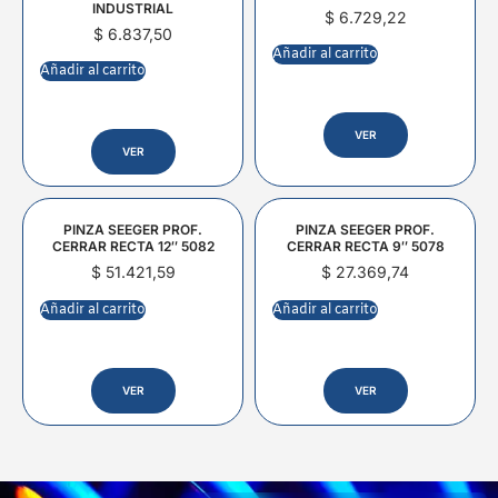
INDUSTRIAL
$
6.729,22
$
6.837,50
Añadir al carrito
Añadir al carrito
VER
VER
PINZA SEEGER PROF.
PINZA SEEGER PROF.
CERRAR RECTA 12″ 5082
CERRAR RECTA 9″ 5078
$
51.421,59
$
27.369,74
Añadir al carrito
Añadir al carrito
VER
VER