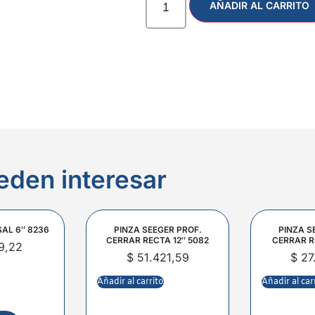
AÑADIR AL CARRITO
eden interesar
SAL 6″ 8236
PINZA SEEGER PROF.
PINZA S
CERRAR RECTA 12″ 5082
CERRAR R
9,22
$
51.421,59
$
27
Añadir al carrito
Añadir al car