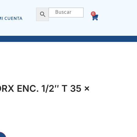
0
MI CUENTA
X ENC. 1/2″ T 35 x