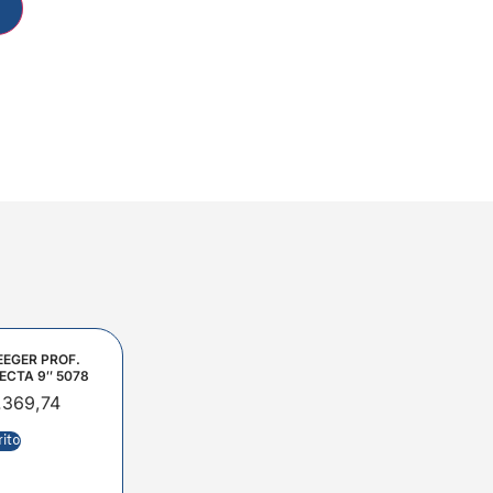
EEGER PROF.
ECTA 9″ 5078
.369,74
rito