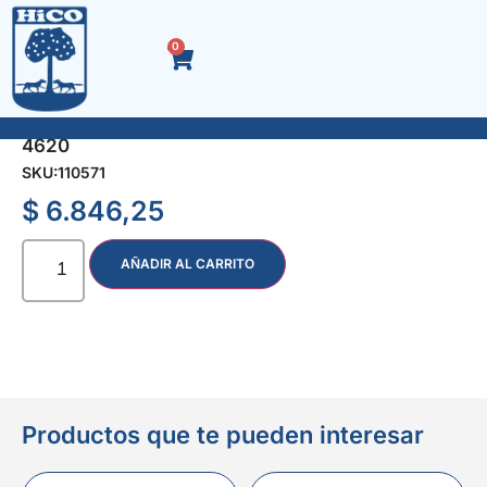
0
TUBO PUNTA TORX ENC. 1/2″ T 30 x 100 mm.
4620
SKU:
110571
$
6.846,25
AÑADIR AL CARRITO
Productos que te pueden interesar