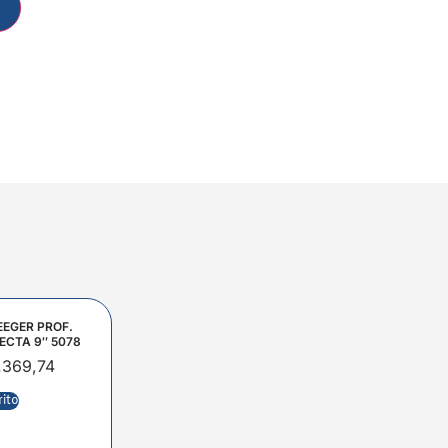
EEGER PROF.
ECTA 9″ 5078
.369,74
rito