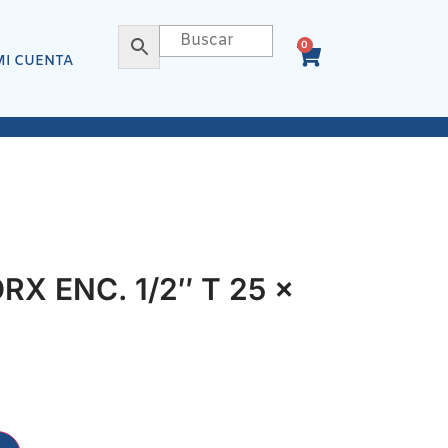
0
MI CUENTA
X ENC. 1/2″ T 25 x