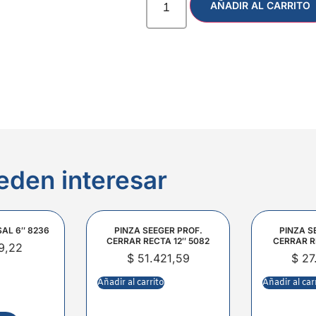
AÑADIR AL CARRITO
eden interesar
SAL 6″ 8236
PINZA SEEGER PROF.
PINZA S
CERRAR RECTA 12″ 5082
CERRAR R
9,22
$
51.421,59
$
27
Añadir al carrito
Añadir al car