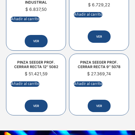
INDUSTRIAL
$
6.729,22
$
6.837,50
Añadir al carrito
Añadir al carrito
VER
VER
PINZA SEEGER PROF.
PINZA SEEGER PROF.
CERRAR RECTA 12″ 5082
CERRAR RECTA 9″ 5078
$
51.421,59
$
27.369,74
Añadir al carrito
Añadir al carrito
VER
VER