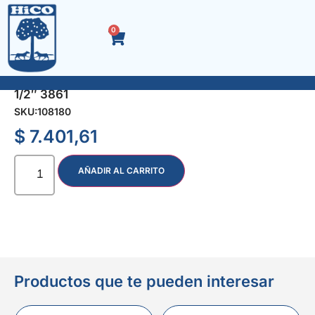
0
TUBO PUNTA MULTIESTRIA M 6 x 100 mm. ENC.
1/2″ 3861
SKU:
108180
$
7.401,61
AÑADIR AL CARRITO
Productos que te pueden interesar