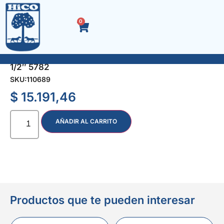
0
TUBO PUNTA MULTIESTRIA M 18 x 78 mm. ENC.
1/2″ 5782
SKU:
110689
$
15.191,46
AÑADIR AL CARRITO
Productos que te pueden interesar