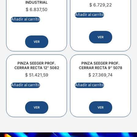
INDUSTRIAL
$
6.729,22
$
6.837,50
Añadir al carrito
Añadir al carrito
VER
VER
PINZA SEEGER PROF.
PINZA SEEGER PROF.
CERRAR RECTA 12″ 5082
CERRAR RECTA 9″ 5078
$
51.421,59
$
27.369,74
Añadir al carrito
Añadir al carrito
VER
VER