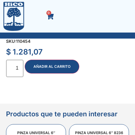
0
TUBO HEXAG. ENC. 3/8″ 8 mm. 3983
SKU:
110454
$
1.281,07
AÑADIR AL CARRITO
Productos que te pueden interesar
PINZA UNIVERSAL 6″
PINZA UNIVERSAL 6″ 8236