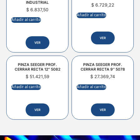
INDUSTRIAL
$
6.729,22
$
6.837,50
Añadir al carrito
Añadir al carrito
VER
VER
PINZA SEEGER PROF.
PINZA SEEGER PROF.
CERRAR RECTA 12″ 5082
CERRAR RECTA 9″ 5078
$
51.421,59
$
27.369,74
Añadir al carrito
Añadir al carrito
VER
VER