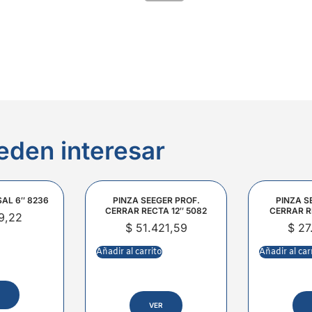
eden interesar
SAL 6″ 8236
PINZA SEEGER PROF.
PINZA S
CERRAR RECTA 12″ 5082
CERRAR R
9,22
$
51.421,59
$
27
Añadir al carrito
Añadir al car
VER