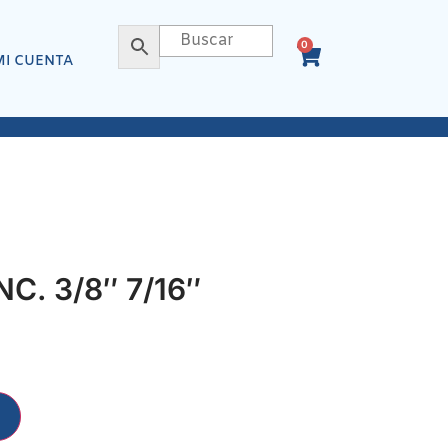
0
MI CUENTA
C. 3/8″ 7/16″