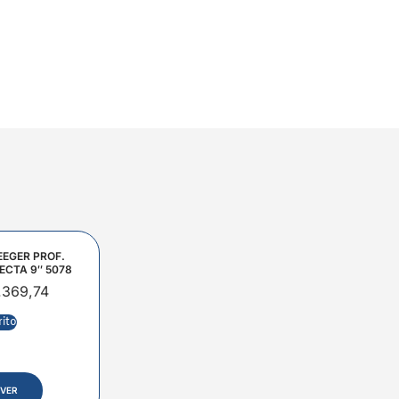
EEGER PROF.
ECTA 9″ 5078
.369,74
rito
VER