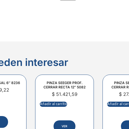
eden interesar
SAL 6″ 8236
PINZA SEEGER PROF.
PINZA S
CERRAR RECTA 12″ 5082
CERRAR R
9,22
$
51.421,59
$
27
Añadir al carrito
Añadir al car
VER