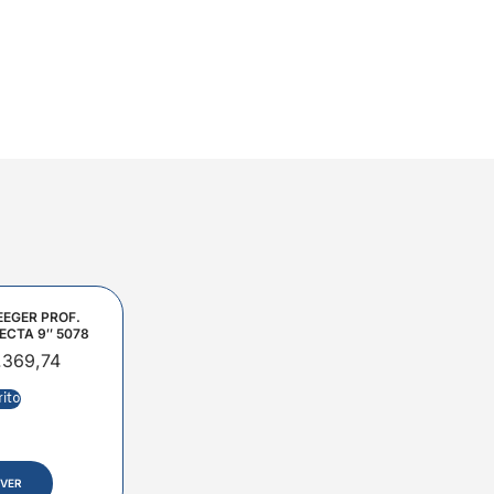
EEGER PROF.
ECTA 9″ 5078
.369,74
rito
VER