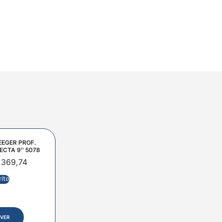
EEGER PROF.
ECTA 9″ 5078
.369,74
rito
VER