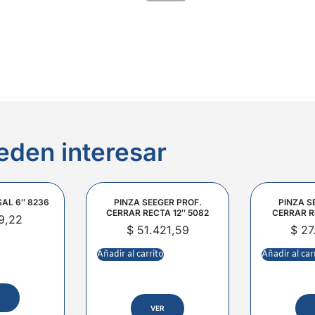
eden interesar
SAL 6″ 8236
PINZA SEEGER PROF.
PINZA S
CERRAR RECTA 12″ 5082
CERRAR R
9,22
$
51.421,59
$
27
Añadir al carrito
Añadir al car
VER