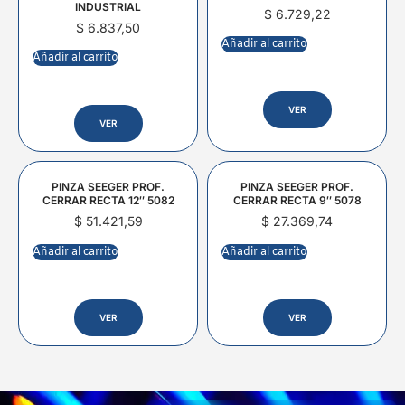
INDUSTRIAL
$
6.729,22
$
6.837,50
Añadir al carrito
Añadir al carrito
VER
VER
PINZA SEEGER PROF.
PINZA SEEGER PROF.
CERRAR RECTA 12″ 5082
CERRAR RECTA 9″ 5078
$
51.421,59
$
27.369,74
Añadir al carrito
Añadir al carrito
VER
VER