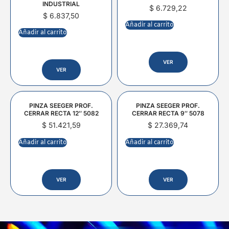
INDUSTRIAL
$
6.729,22
$
6.837,50
Añadir al carrito
Añadir al carrito
VER
VER
PINZA SEEGER PROF.
PINZA SEEGER PROF.
CERRAR RECTA 12″ 5082
CERRAR RECTA 9″ 5078
$
51.421,59
$
27.369,74
Añadir al carrito
Añadir al carrito
VER
VER