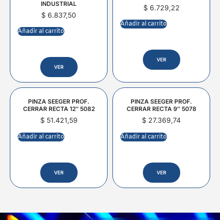
INDUSTRIAL
$
6.729,22
$
6.837,50
Añadir al carrito
Añadir al carrito
VER
VER
PINZA SEEGER PROF.
PINZA SEEGER PROF.
CERRAR RECTA 12″ 5082
CERRAR RECTA 9″ 5078
$
51.421,59
$
27.369,74
Añadir al carrito
Añadir al carrito
VER
VER