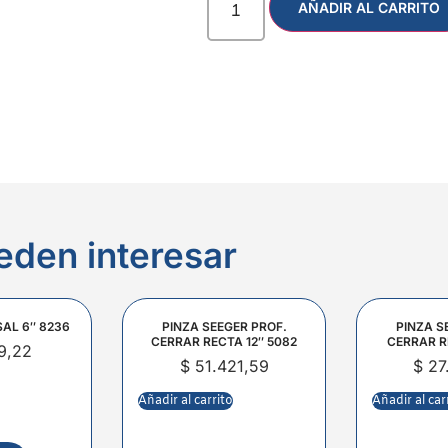
AÑADIR AL CARRITO
eden interesar
SAL 6″ 8236
PINZA SEEGER PROF.
PINZA S
CERRAR RECTA 12″ 5082
CERRAR R
9,22
$
51.421,59
$
27
Añadir al carrito
Añadir al car