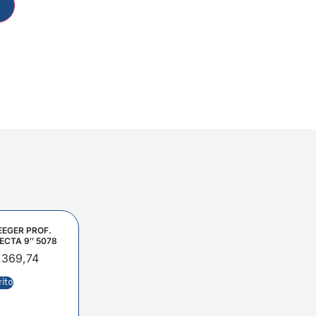
EEGER PROF.
ECTA 9″ 5078
.369,74
rito