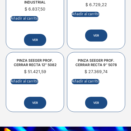
INDUSTRIAL
$
6.729,22
$
6.837,50
Añadir al carrito
Añadir al carrito
VER
VER
PINZA SEEGER PROF.
PINZA SEEGER PROF.
CERRAR RECTA 12″ 5082
CERRAR RECTA 9″ 5078
$
51.421,59
$
27.369,74
Añadir al carrito
Añadir al carrito
VER
VER