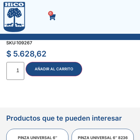
0
SOPORTE P/ALACENA PLANO x 24 u. 410
SKU:
109267
$
5.628,62
AÑADIR AL CARRITO
Productos que te pueden interesar
PINZA UNIVERSAL 6″
PINZA UNIVERSAL 6″ 8236