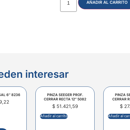
AÑADIR AL CARRITO
eden interesar
SAL 6″ 8236
PINZA SEEGER PROF.
PINZA S
CERRAR RECTA 12″ 5082
CERRAR R
9,22
$
51.421,59
$
27
Añadir al carrito
Añadir al car