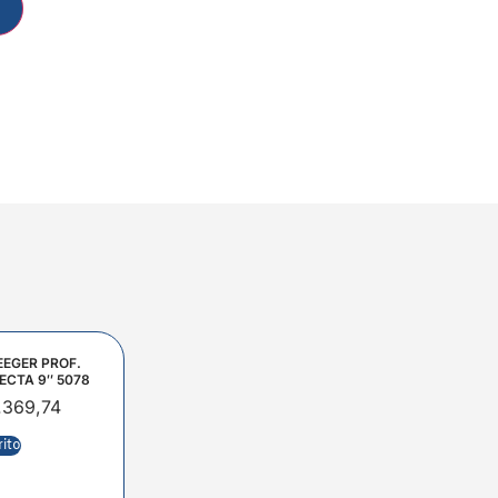
EEGER PROF.
ECTA 9″ 5078
.369,74
rito