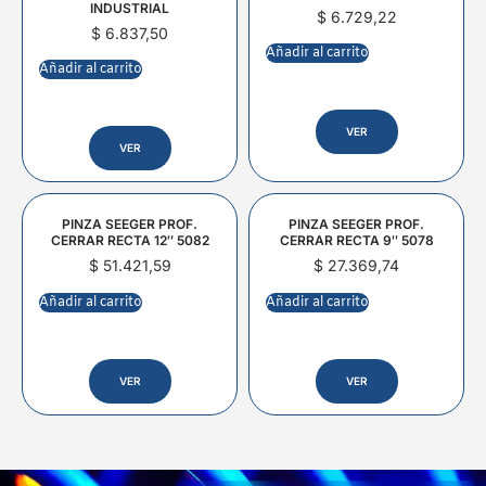
INDUSTRIAL
$
6.729,22
$
6.837,50
Añadir al carrito
Añadir al carrito
VER
VER
PINZA SEEGER PROF.
PINZA SEEGER PROF.
CERRAR RECTA 12″ 5082
CERRAR RECTA 9″ 5078
$
51.421,59
$
27.369,74
Añadir al carrito
Añadir al carrito
VER
VER