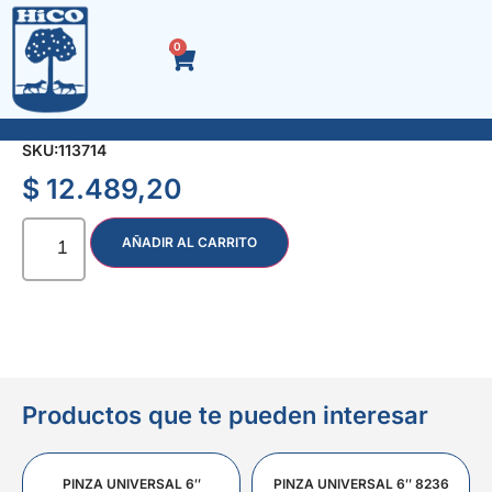
0
SOPORTE P/AIRE ACOND. SPLIT 42 cm. x Par
SKU:
113714
$
12.489,20
AÑADIR AL CARRITO
Productos que te pueden interesar
PINZA UNIVERSAL 6″
PINZA UNIVERSAL 6″ 8236