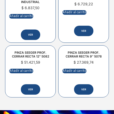
INDUSTRIAL
$
6.729,22
$
6.837,50
Añadir al carrito
Añadir al carrito
VER
VER
PINZA SEEGER PROF.
PINZA SEEGER PROF.
CERRAR RECTA 12″ 5082
CERRAR RECTA 9″ 5078
$
51.421,59
$
27.369,74
Añadir al carrito
Añadir al carrito
VER
VER