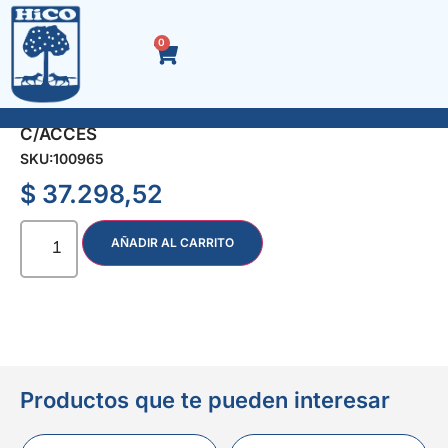
0
SOPORTE LCD/LED BASCULANTE 32 A 65″
C/ACCES
SKU:
100965
$
37.298,52
AÑADIR AL CARRITO
Productos que te pueden interesar