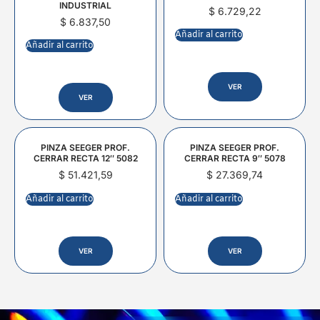
INDUSTRIAL
$
6.729,22
$
6.837,50
Añadir al carrito
Añadir al carrito
VER
VER
PINZA SEEGER PROF.
PINZA SEEGER PROF.
CERRAR RECTA 12″ 5082
CERRAR RECTA 9″ 5078
$
51.421,59
$
27.369,74
Añadir al carrito
Añadir al carrito
VER
VER