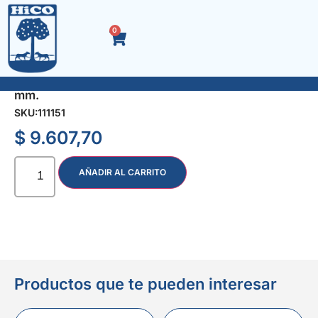
0
SOPORTE A- 2 P/SIERRA COPA BIMET. 32-200
mm.
SKU:
111151
$
9.607,70
AÑADIR AL CARRITO
Productos que te pueden interesar