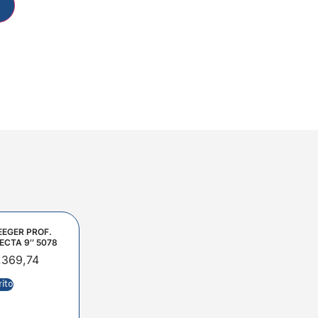
EEGER PROF.
ECTA 9″ 5078
.369,74
rito