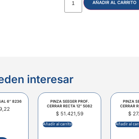
AÑADIR AL CARRITO
eden interesar
SAL 6″ 8236
PINZA SEEGER PROF.
PINZA S
CERRAR RECTA 12″ 5082
CERRAR R
9,22
$
51.421,59
$
27
Añadir al carrito
Añadir al car