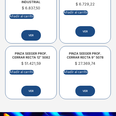
INDUSTRIAL
$
6.729,22
$
6.837,50
Añadir al carrito
Añadir al carrito
VER
VER
PINZA SEEGER PROF.
PINZA SEEGER PROF.
CERRAR RECTA 12″ 5082
CERRAR RECTA 9″ 5078
$
51.421,59
$
27.369,74
Añadir al carrito
Añadir al carrito
VER
VER