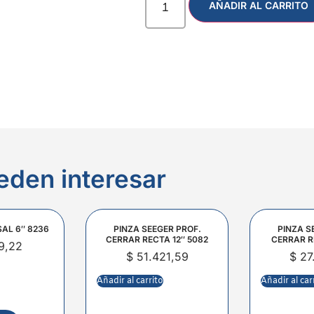
AÑADIR AL CARRITO
eden interesar
SAL 6″ 8236
PINZA SEEGER PROF.
PINZA S
CERRAR RECTA 12″ 5082
CERRAR R
9,22
$
51.421,59
$
27
Añadir al carrito
Añadir al car