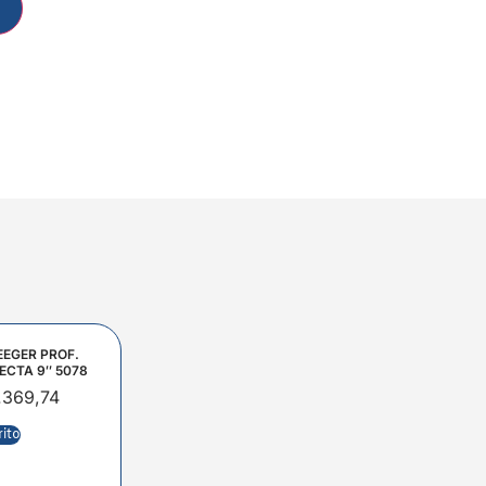
EEGER PROF.
ECTA 9″ 5078
.369,74
rito