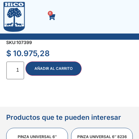
0
SOPLETE C/MANG. Y GATILLO 50 mm. 26909/2
SKU:
107399
$
10.975,28
AÑADIR AL CARRITO
Productos que te pueden interesar
PINZA UNIVERSAL 6″
PINZA UNIVERSAL 6″ 8236