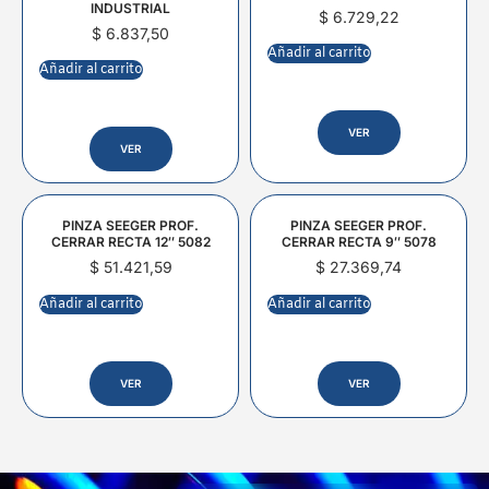
INDUSTRIAL
$
6.729,22
$
6.837,50
Añadir al carrito
Añadir al carrito
VER
VER
PINZA SEEGER PROF.
PINZA SEEGER PROF.
CERRAR RECTA 12″ 5082
CERRAR RECTA 9″ 5078
$
51.421,59
$
27.369,74
Añadir al carrito
Añadir al carrito
VER
VER