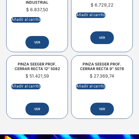
INDUSTRIAL
$
6.729,22
$
6.837,50
Añadir al carrito
Añadir al carrito
VER
VER
PINZA SEEGER PROF.
PINZA SEEGER PROF.
CERRAR RECTA 12″ 5082
CERRAR RECTA 9″ 5078
$
51.421,59
$
27.369,74
Añadir al carrito
Añadir al carrito
VER
VER