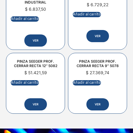
INDUSTRIAL
$
6.729,22
$
6.837,50
Añadir al carrito
Añadir al carrito
VER
VER
PINZA SEEGER PROF.
PINZA SEEGER PROF.
CERRAR RECTA 12″ 5082
CERRAR RECTA 9″ 5078
$
51.421,59
$
27.369,74
Añadir al carrito
Añadir al carrito
VER
VER