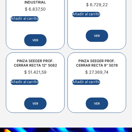
INDUSTRIAL
$
6.729,22
$
6.837,50
Añadir al carrito
Añadir al carrito
VER
VER
PINZA SEEGER PROF.
PINZA SEEGER PROF.
CERRAR RECTA 12″ 5082
CERRAR RECTA 9″ 5078
$
51.421,59
$
27.369,74
Añadir al carrito
Añadir al carrito
VER
VER