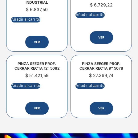
INDUSTRIAL
$
6.729,22
$
6.837,50
Añadir al carrito
Añadir al carrito
VER
VER
PINZA SEEGER PROF.
PINZA SEEGER PROF.
CERRAR RECTA 12″ 5082
CERRAR RECTA 9″ 5078
$
51.421,59
$
27.369,74
Añadir al carrito
Añadir al carrito
VER
VER