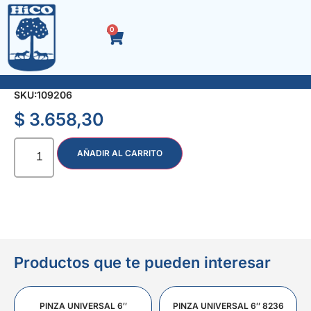
0
SOPAPA P/ PILETA 50 mm. REJ. AC. INOX.
SKU:
109206
$
3.658,30
AÑADIR AL CARRITO
Productos que te pueden interesar
PINZA UNIVERSAL 6″
PINZA UNIVERSAL 6″ 8236