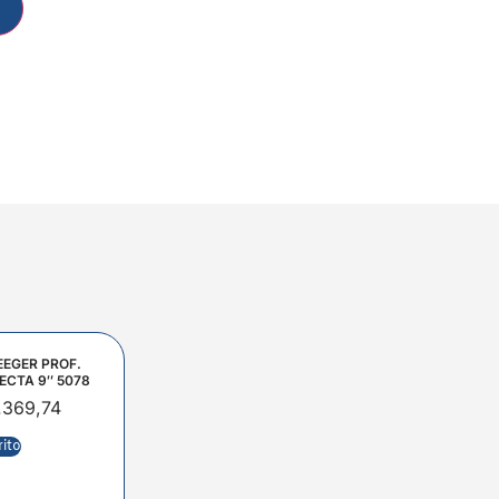
EEGER PROF.
ECTA 9″ 5078
.369,74
rito