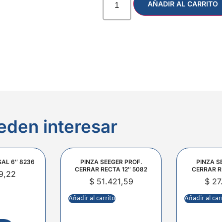
AÑADIR AL CARRITO
eden interesar
SAL 6″ 8236
PINZA SEEGER PROF.
PINZA S
CERRAR RECTA 12″ 5082
CERRAR R
9,22
$
51.421,59
$
27
Añadir al carrito
Añadir al car