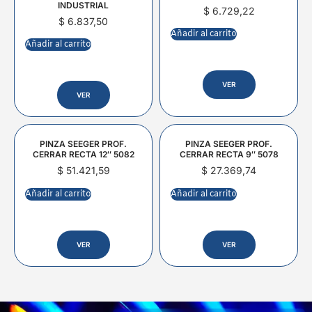
INDUSTRIAL
$
6.729,22
$
6.837,50
Añadir al carrito
Añadir al carrito
VER
VER
PINZA SEEGER PROF.
PINZA SEEGER PROF.
CERRAR RECTA 12″ 5082
CERRAR RECTA 9″ 5078
$
51.421,59
$
27.369,74
Añadir al carrito
Añadir al carrito
VER
VER