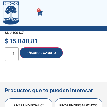
0
SOLDADOR T/PISTOLA P/CER MD-80 30W-100W
SKU:
109137
$
15.848,81
AÑADIR AL CARRITO
Productos que te pueden interesar
PINZA UNIVERSAL 6″
PINZA UNIVERSAL 6″ 8236