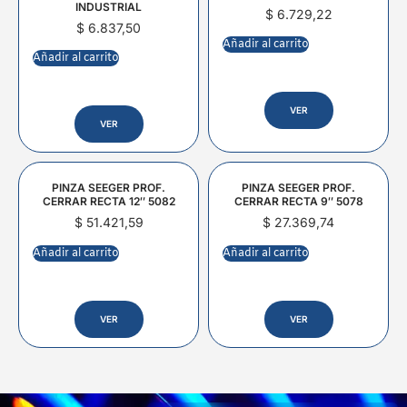
INDUSTRIAL
$
6.729,22
$
6.837,50
Añadir al carrito
Añadir al carrito
VER
VER
PINZA SEEGER PROF.
PINZA SEEGER PROF.
CERRAR RECTA 12″ 5082
CERRAR RECTA 9″ 5078
$
51.421,59
$
27.369,74
Añadir al carrito
Añadir al carrito
VER
VER