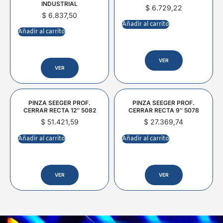
INDUSTRIAL
$
6.729,22
$
6.837,50
Añadir al carrito
Añadir al carrito
VER
VER
PINZA SEEGER PROF.
PINZA SEEGER PROF.
CERRAR RECTA 12″ 5082
CERRAR RECTA 9″ 5078
$
51.421,59
$
27.369,74
Añadir al carrito
Añadir al carrito
VER
VER