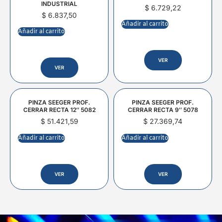
INDUSTRIAL
$
6.729,22
$
6.837,50
Añadir al carrito
Añadir al carrito
VER
VER
PINZA SEEGER PROF.
PINZA SEEGER PROF.
CERRAR RECTA 12″ 5082
CERRAR RECTA 9″ 5078
$
51.421,59
$
27.369,74
Añadir al carrito
Añadir al carrito
VER
VER