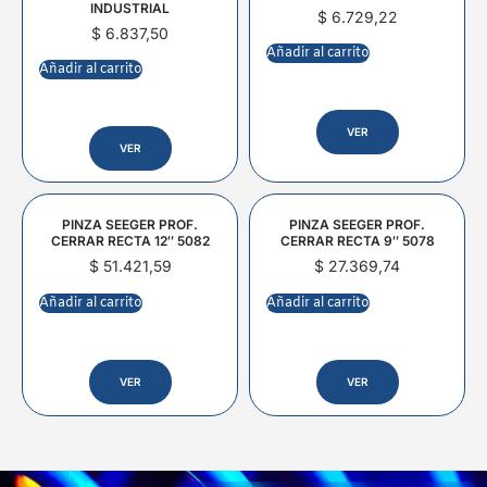
INDUSTRIAL
$
6.729,22
$
6.837,50
Añadir al carrito
Añadir al carrito
VER
VER
PINZA SEEGER PROF.
PINZA SEEGER PROF.
CERRAR RECTA 12″ 5082
CERRAR RECTA 9″ 5078
$
51.421,59
$
27.369,74
Añadir al carrito
Añadir al carrito
VER
VER