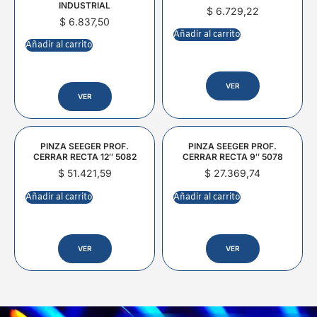
INDUSTRIAL
$
6.729,22
$
6.837,50
Añadir al carrito
Añadir al carrito
VER
VER
PINZA SEEGER PROF.
PINZA SEEGER PROF.
CERRAR RECTA 12″ 5082
CERRAR RECTA 9″ 5078
$
51.421,59
$
27.369,74
Añadir al carrito
Añadir al carrito
VER
VER