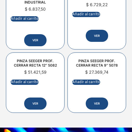
INDUSTRIAL
$
6.729,22
$
6.837,50
Añadir al carrito
Añadir al carrito
VER
VER
PINZA SEEGER PROF.
PINZA SEEGER PROF.
CERRAR RECTA 12″ 5082
CERRAR RECTA 9″ 5078
$
51.421,59
$
27.369,74
Añadir al carrito
Añadir al carrito
VER
VER