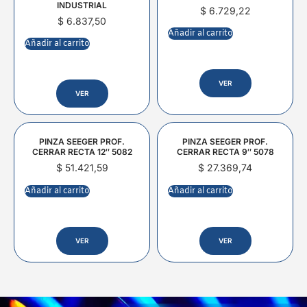
INDUSTRIAL
$
6.729,22
$
6.837,50
Añadir al carrito
Añadir al carrito
VER
VER
PINZA SEEGER PROF.
PINZA SEEGER PROF.
CERRAR RECTA 12″ 5082
CERRAR RECTA 9″ 5078
$
51.421,59
$
27.369,74
Añadir al carrito
Añadir al carrito
VER
VER