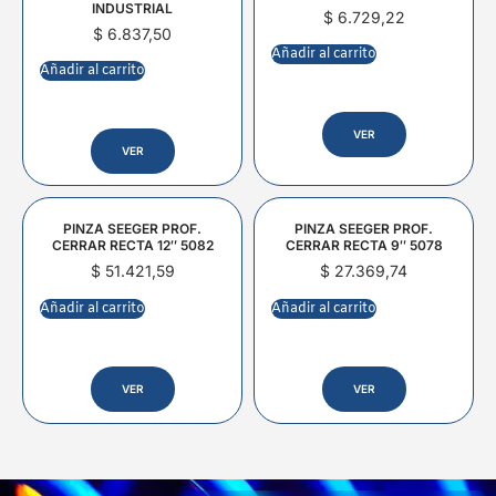
INDUSTRIAL
$
6.729,22
$
6.837,50
Añadir al carrito
Añadir al carrito
VER
VER
PINZA SEEGER PROF.
PINZA SEEGER PROF.
CERRAR RECTA 12″ 5082
CERRAR RECTA 9″ 5078
$
51.421,59
$
27.369,74
Añadir al carrito
Añadir al carrito
VER
VER