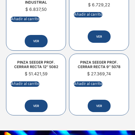
INDUSTRIAL
$
6.729,22
$
6.837,50
Añadir al carrito
Añadir al carrito
VER
VER
PINZA SEEGER PROF.
PINZA SEEGER PROF.
CERRAR RECTA 12″ 5082
CERRAR RECTA 9″ 5078
$
51.421,59
$
27.369,74
Añadir al carrito
Añadir al carrito
VER
VER